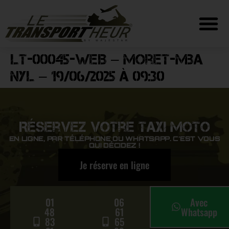
LT-00045-WEB – Moret-Mba
Nyl – 19/06/2025 à 09:30
Réservez votre Taxi Moto
EN LIGNE, PAR TÉLÉPHONE OU WHATSAPP. C'EST VOUS
QUI DÉCIDEZ !
Je réserve en ligne
01
06
Avec
48
61
Whatsapp
83
65