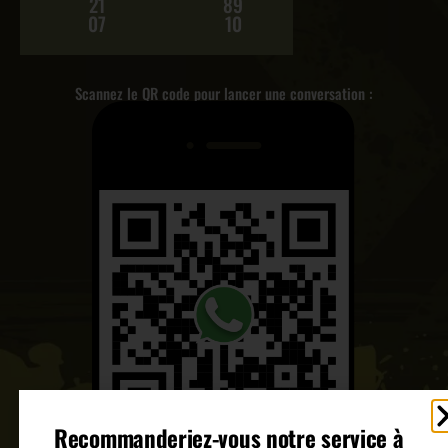
21
89
07
10
Scannez le QR code pour lancer une conversation :
Recommanderiez-vous notre service à